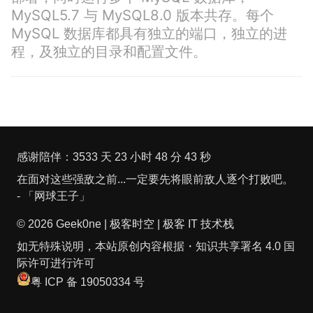
MySQL5.7 与 MySQL8.0 版本共存。每个
MySQL 数据库都具有独立的端口，独立的进
程，及独立的目录和配置文件。
感谢陪伴：
3533 天 23 小时 48 分 44 秒
在面对这些强敌之前...一定要先将眼前敌人逐个打败吧。
- 「网球王子」
© 2026
Geek0ne | 极客时空 | 极客 IT 技术栈
如无特殊说明，本站原创内容根据・
知识共享署名 4.0 国
际许可进行许可
粤 ICP 备 19050334 号