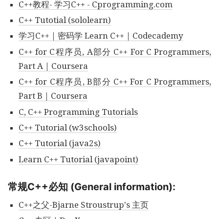
C++教程- 学习C++ - Cprogramming.com
C++ Tutotial (sololearn)
学习C++ | 密码学 Learn C++ | Codecademy
C++ for C程序员, A部分 C++ For C Programmers,
Part A | Coursera
C++ for C程序员, B部分 C++ For C Programmers,
Part B | Coursera
C, C++ Programming Tutorials
C++ Tutorial (w3schools)
C++ Tutorial (java2s)
Learn C++ Tutorial (javapoint)
常规C++必知 (General information):
C++之父-Bjarne Stroustrup's 主页