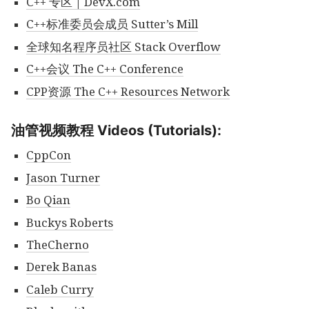
C++ 专区 | DevX.com
C++标准委员会成员 Sutter’s Mill
全球知名程序员社区 Stack Overflow
C++会议 The C++ Conference
CPP资源 The C++ Resources Network
油管视频教程 Videos (Tutorials):
CppCon
Jason Turner
Bo Qian
Buckys Roberts
TheCherno
Derek Banas
Caleb Curry