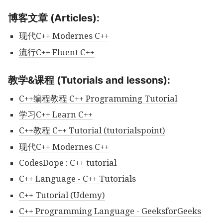
博客文章 (Articles):
现代C++ Modernes C++
流行C++ Fluent C++
教学&课程 (Tutorials and lessons):
C++编程教程 C++ Programming Tutorial
学习C++ Learn C++
C++教程 C++ Tutorial (tutorialspoint)
现代C++ Modernes C++
CodesDope : C++ tutorial
C++ Language - C++ Tutorials
C++ Tutorial (Udemy)
C++ Programming Language - GeeksforGeeks