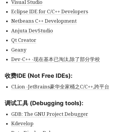
Visual Studio
Eclipse IDE for C/C++ Developers
Netbeans C++ Development
Anjuta DevStudio
Qt Creator
Geany
Dev-C++ -现在基本已淘汰,除了部分学校
收费IDE (Not Free IDEs):
CLion -JetBrains豪华全家桶之C/C++,跨平台
调试工具 (Debugging tools):
GDB: The GNU Project Debugger
Kdevelop