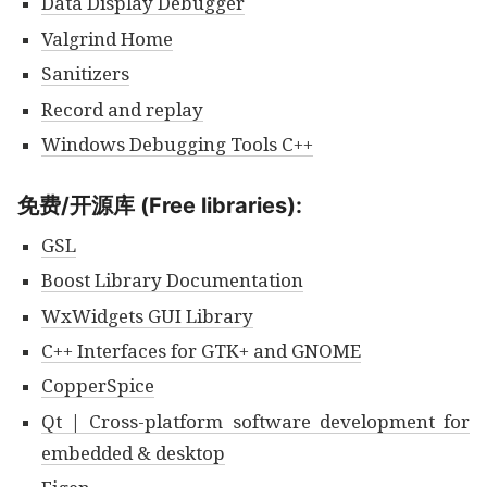
Data Display Debugger
Valgrind Home
Sanitizers
Record and replay
Windows Debugging Tools C++
免费/开源库 (Free libraries):
GSL
Boost Library Documentation
WxWidgets GUI Library
C++ Interfaces for GTK+ and GNOME
CopperSpice
Qt | Cross-platform software development for
embedded & desktop