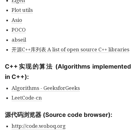
Eigen
Plot utils
Asio
POCO
abseil
开源C++库列表 A list of open source C++ libraries
C++实现的算法 (Algorithms implemented
in C++):
Algorithms - GeeksforGeeks
LeetCode-cn
源代码浏览器 (Source code browser):
http://code.woboq.org