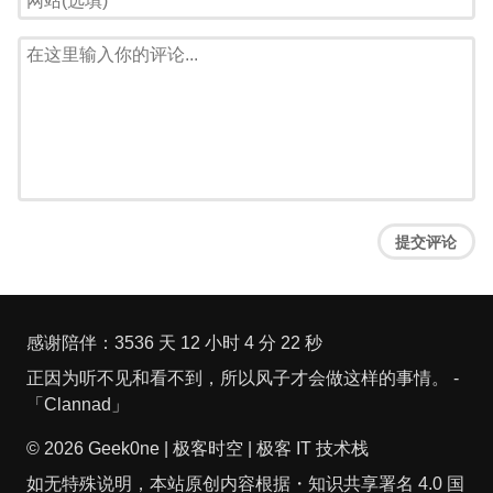
提交评论
感谢陪伴：
3536 天 12 小时 4 分 22 秒
正因为听不见和看不到，所以风子才会做这样的事情。 -
「Clannad」
© 2026
Geek0ne | 极客时空 | 极客 IT 技术栈
如无特殊说明，本站原创内容根据・
知识共享署名 4.0 国